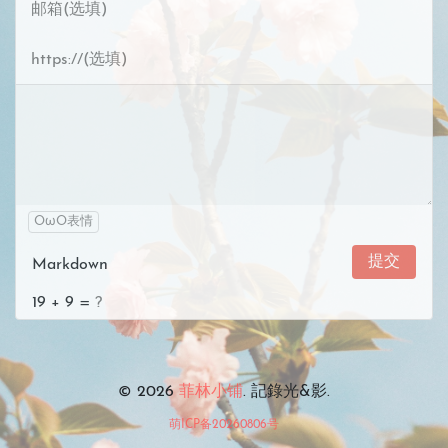
OωO表情
提交
Markdown
19
+
9
=
© 2026
菲林小铺
. 記錄光&影.
萌ICP备20260806号