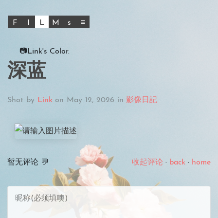
F
I
L
M
s
≡
📷Link's Color.
深蓝
Shot by
Link
on
May 12, 2026
in
影像日記
暂无评论 💬
收起评论
·
back
·
home