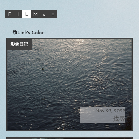
F
I
L
M
s
≡
📷Link's Color.
影像日記
Nov 23, 2022
找尋